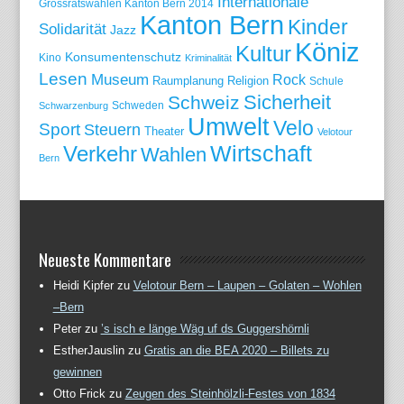
Internationale
Grossratswahlen Kanton Bern 2014
Kanton Bern
Kinder
Solidarität
Jazz
Köniz
Kultur
Konsumentenschutz
Kino
Kriminalität
Lesen
Museum
Rock
Raumplanung
Religion
Schule
Sicherheit
Schweiz
Schweden
Schwarzenburg
Umwelt
Velo
Sport
Steuern
Theater
Velotour
Wirtschaft
Verkehr
Wahlen
Bern
Neueste Kommentare
Heidi Kipfer
zu
Velotour Bern – Laupen – Golaten – Wohlen
–Bern
Peter
zu
’s isch e länge Wäg uf ds Guggershörnli
EstherJauslin
zu
Gratis an die BEA 2020 – Billets zu
gewinnen
Otto Frick
zu
Zeugen des Steinhölzli-Festes von 1834