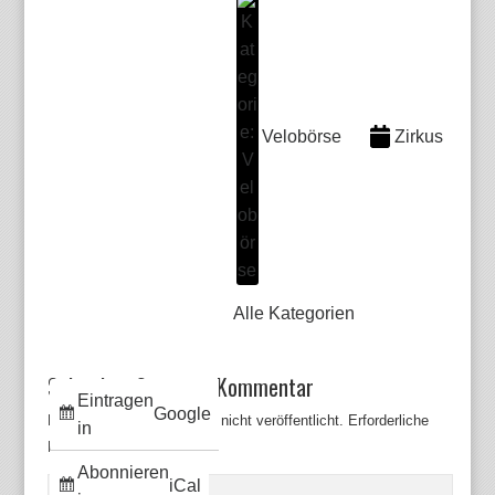
Velobörse
Zirkus
Alle Kategorien
Schreiben Sie einen Kommentar
Eintragen
Google
Deine E-Mail-Adresse wird nicht veröffentlicht.
Erforderliche
in
Felder sind mit
*
markiert
Abonnieren
iCal