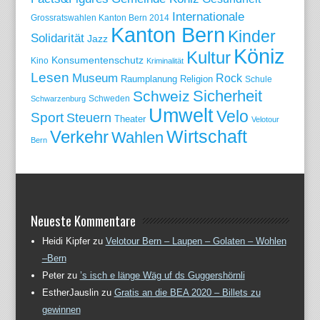
Internationale
Grossratswahlen Kanton Bern 2014
Kanton Bern
Kinder
Solidarität
Jazz
Köniz
Kultur
Konsumentenschutz
Kino
Kriminalität
Lesen
Museum
Rock
Raumplanung
Religion
Schule
Sicherheit
Schweiz
Schweden
Schwarzenburg
Umwelt
Velo
Sport
Steuern
Theater
Velotour
Wirtschaft
Verkehr
Wahlen
Bern
Neueste Kommentare
Heidi Kipfer
zu
Velotour Bern – Laupen – Golaten – Wohlen
–Bern
Peter
zu
’s isch e länge Wäg uf ds Guggershörnli
EstherJauslin
zu
Gratis an die BEA 2020 – Billets zu
gewinnen