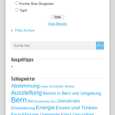
Kocher Bräu Burgistein
Tap4
View Results
Polls Archive
Ausgehtipps
Schlagwörter
Abstimmung
Armut
Arbeit
Architektur
Ausstellung
Beizen in Bern und Umgebung
Bern
Demokratie
Biel
Bundesplatz Bern
Energie
Essen und Trinken
Einwanderung
Gemeinde Köniz
Facts&Figures
Gesundheit