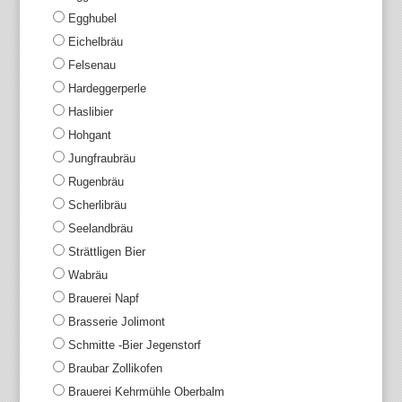
Egghubel
Eichelbräu
Felsenau
Hardeggerperle
Haslibier
Hohgant
Jungfraubräu
Rugenbräu
Scherlibräu
Seelandbräu
Strättligen Bier
Wabräu
Brauerei Napf
Brasserie Jolimont
Schmitte -Bier Jegenstorf
Braubar Zollikofen
Brauerei Kehrmühle Oberbalm