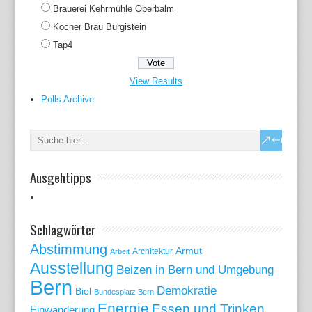
Brauerei Kehrmühle Oberbalm
Kocher Bräu Burgistein
Tap4
View Results
Polls Archive
Ausgehtipps
Schlagwörter
Abstimmung
Armut
Arbeit
Architektur
Ausstellung
Beizen in Bern und Umgebung
Bern
Demokratie
Biel
Bundesplatz Bern
Energie
Essen und Trinken
Einwanderung