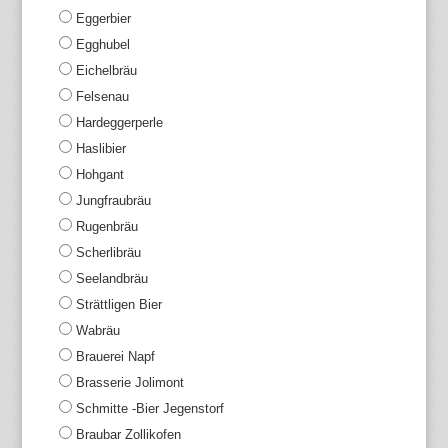
Eggerbier
Egghubel
Eichelbräu
Felsenau
Hardeggerperle
Haslibier
Hohgant
Jungfraubräu
Rugenbräu
Scherlibräu
Seelandbräu
Strättligen Bier
Wabräu
Brauerei Napf
Brasserie Jolimont
Schmitte -Bier Jegenstorf
Braubar Zollikofen