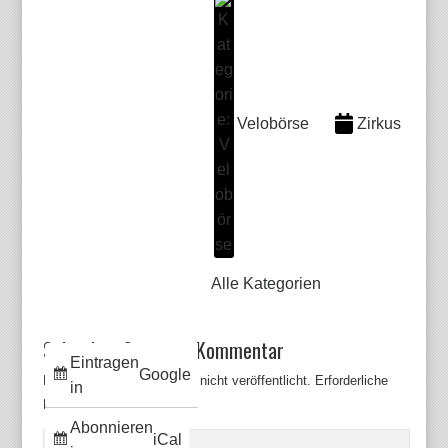
Velobörse
Zirkus
Alle Kategorien
Schreiben Sie einen Kommentar
Eintragen
Google
Deine E-Mail-Adresse wird nicht veröffentlicht.
Erforderliche
in
Felder sind mit
*
markiert
Abonnieren
iCal