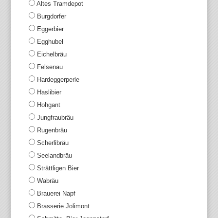
Altes Tramdepot
Burgdorfer
Eggerbier
Egghubel
Eichelbräu
Felsenau
Hardeggerperle
Haslibier
Hohgant
Jungfraubräu
Rugenbräu
Scherlibräu
Seelandbräu
Strättligen Bier
Wabräu
Brauerei Napf
Brasserie Jolimont