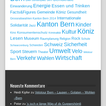
Bundesplatz Bern
Energie
Essen und Trinken
Einwanderung
Gemeinde Köniz
Facts&Figures
Gesundheit
Internationale
Grossratswahlen Kanton Bern 2014
Kanton Bern
Kinder
Solidarität
Jazz
Köniz
Kultur
Konsumentenschutz
Kino
Kriminalität
Lesen
Museum
Rock
Raumplanung
Religion
Schule
Sicherheit
Schweiz
Schweden
Schwarzenburg
Umwelt
Velo
Sport
Steuern
Theater
Velotour
Wirtschaft
Verkehr
Wahlen
Bern
Neueste Kommentare
Heidi Kipfer
zu
Velotour Bern – Laupen – Golaten – Wohlen
–Bern
Peter
zu
’s isch e länge Wäg uf ds Guggershörnli