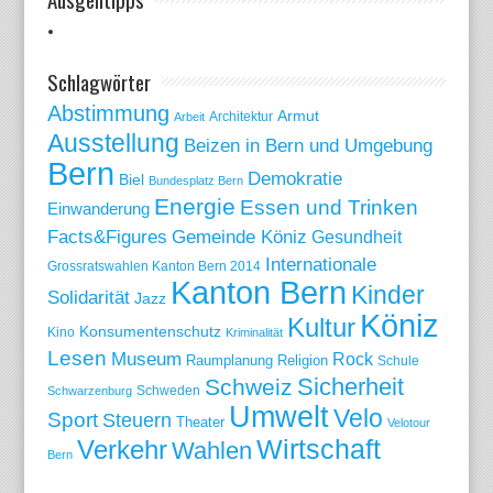
Schlagwörter
Abstimmung
Armut
Arbeit
Architektur
Ausstellung
Beizen in Bern und Umgebung
Bern
Demokratie
Biel
Bundesplatz Bern
Energie
Essen und Trinken
Einwanderung
Gemeinde Köniz
Facts&Figures
Gesundheit
Internationale
Grossratswahlen Kanton Bern 2014
Kanton Bern
Kinder
Solidarität
Jazz
Köniz
Kultur
Konsumentenschutz
Kino
Kriminalität
Lesen
Museum
Rock
Raumplanung
Religion
Schule
Sicherheit
Schweiz
Schweden
Schwarzenburg
Umwelt
Velo
Sport
Steuern
Theater
Velotour
Wirtschaft
Verkehr
Wahlen
Bern