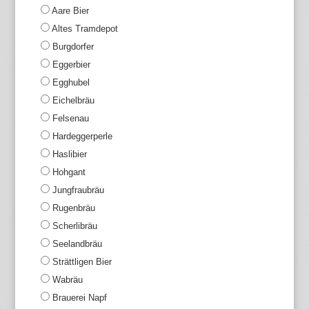
Aare Bier
Altes Tramdepot
Burgdorfer
Eggerbier
Egghubel
Eichelbräu
Felsenau
Hardeggerperle
Haslibier
Hohgant
Jungfraubräu
Rugenbräu
Scherlibräu
Seelandbräu
Strättligen Bier
Wabräu
Brauerei Napf