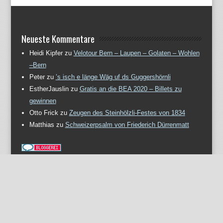
Neueste Kommentare
Heidi Kipfer
zu
Velotour Bern – Laupen – Golaten – Wohlen
–Bern
Peter
zu
’s isch e länge Wäg uf ds Guggershörnli
EstherJauslin
zu
Gratis an die BEA 2020 – Billets zu
gewinnen
Otto Frick
zu
Zeugen des Steinhölzli-Festes von 1834
Matthias
zu
Schweizerpsalm von Friederich Dürrenmatt
Meta
Anmelden
Eintrags-Feed
Kommentar-Feed
WordPress.org