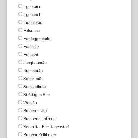
Eggerbier
Egghubel
Eichelbräu
Felsenau
Hardeggerperle
Haslibier
Hohgant
Jungfraubräu
Rugenbräu
Scherlibräu
Seelandbräu
Strättligen Bier
Wabräu
Brauerei Napf
Brasserie Jolimont
Schmitte -Bier Jegenstorf
Braubar Zollikofen