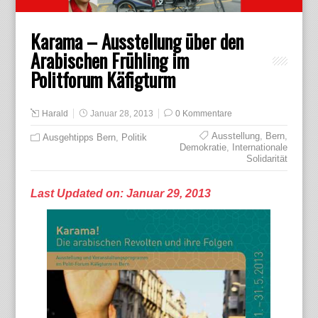
Karama – Ausstellung über den
Arabischen Frühling im
Politforum Käfigturm
Harald
Januar 28, 2013
0 Kommentare
Ausstellung
,
Bern
,
Ausgehtipps Bern
,
Politik
Demokratie
,
Internationale
Solidarität
Last Updated on: Januar 29, 2013