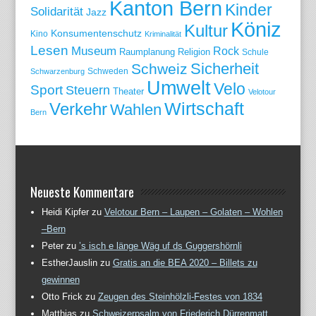
Kanton Bern
Kinder
Solidarität
Jazz
Köniz
Kultur
Konsumentenschutz
Kino
Kriminalität
Lesen
Museum
Rock
Raumplanung
Religion
Schule
Sicherheit
Schweiz
Schweden
Schwarzenburg
Umwelt
Velo
Sport
Steuern
Theater
Velotour
Wirtschaft
Verkehr
Wahlen
Bern
Neueste Kommentare
Heidi Kipfer
zu
Velotour Bern – Laupen – Golaten – Wohlen
–Bern
Peter
zu
’s isch e länge Wäg uf ds Guggershörnli
EstherJauslin
zu
Gratis an die BEA 2020 – Billets zu
gewinnen
Otto Frick
zu
Zeugen des Steinhölzli-Festes von 1834
Matthias
zu
Schweizerpsalm von Friederich Dürrenmatt