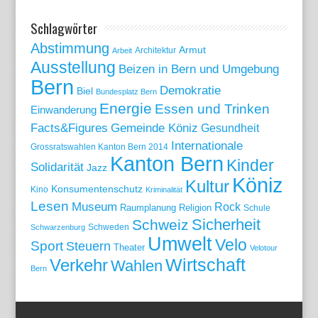
Schlagwörter
Abstimmung
Armut
Arbeit
Architektur
Ausstellung
Beizen in Bern und Umgebung
Bern
Demokratie
Biel
Bundesplatz Bern
Energie
Essen und Trinken
Einwanderung
Gemeinde Köniz
Facts&Figures
Gesundheit
Internationale
Grossratswahlen Kanton Bern 2014
Kanton Bern
Kinder
Solidarität
Jazz
Köniz
Kultur
Konsumentenschutz
Kino
Kriminalität
Lesen
Museum
Rock
Raumplanung
Religion
Schule
Sicherheit
Schweiz
Schweden
Schwarzenburg
Umwelt
Velo
Sport
Steuern
Theater
Velotour
Wirtschaft
Verkehr
Wahlen
Bern