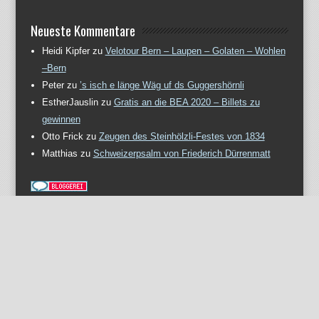
Neueste Kommentare
Heidi Kipfer
zu
Velotour Bern – Laupen – Golaten – Wohlen
–Bern
Peter
zu
’s isch e länge Wäg uf ds Guggershörnli
EstherJauslin
zu
Gratis an die BEA 2020 – Billets zu
gewinnen
Otto Frick
zu
Zeugen des Steinhölzli-Festes von 1834
Matthias
zu
Schweizerpsalm von Friederich Dürrenmatt
Meta
Anmelden
Eintrags-Feed
Kommentar-Feed
WordPress.org