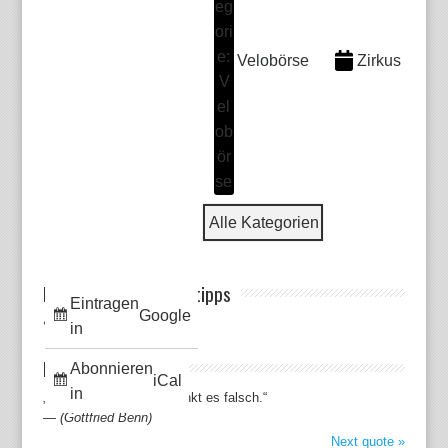
Velobörse
Zirkus
Alle Kategorien
Meine Veranstaltungstipps
Eintragen
Google
in
Lieblingszitate
Abonnieren
iCal
in
„Wen Bier hindert, der trinkt es falsch.“
—
(Gottfried Benn)
Next quote »