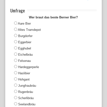
Umfrage
Wer braut das beste Berner Bier?
Aare Bier
Altes Tramdepot
Burgdorfer
Eggerbier
Egghubel
Eichelbräu
Felsenau
Hardeggerperle
Haslibier
Hohgant
Jungfraubräu
Rugenbräu
Scherlibräu
Seelandbräu