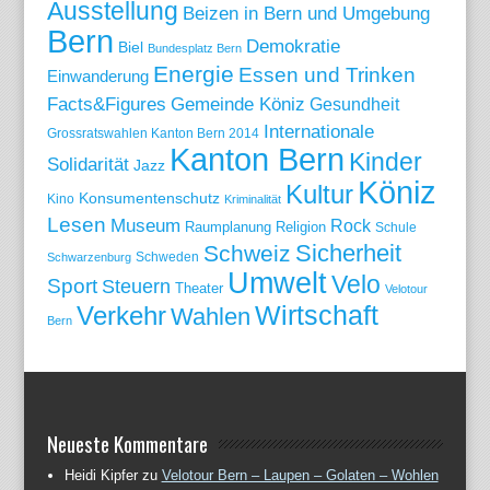
Ausstellung
Beizen in Bern und Umgebung
Bern
Demokratie
Biel
Bundesplatz Bern
Energie
Essen und Trinken
Einwanderung
Gemeinde Köniz
Facts&Figures
Gesundheit
Internationale
Grossratswahlen Kanton Bern 2014
Kanton Bern
Kinder
Solidarität
Jazz
Köniz
Kultur
Konsumentenschutz
Kino
Kriminalität
Lesen
Museum
Rock
Raumplanung
Religion
Schule
Sicherheit
Schweiz
Schweden
Schwarzenburg
Umwelt
Velo
Sport
Steuern
Theater
Velotour
Wirtschaft
Verkehr
Wahlen
Bern
Neueste Kommentare
Heidi Kipfer
zu
Velotour Bern – Laupen – Golaten – Wohlen