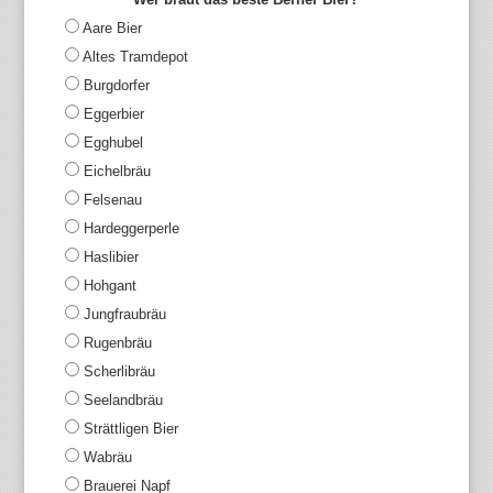
Aare Bier
Altes Tramdepot
Burgdorfer
Eggerbier
Egghubel
Eichelbräu
Felsenau
Hardeggerperle
Haslibier
Hohgant
Jungfraubräu
Rugenbräu
Scherlibräu
Seelandbräu
Strättligen Bier
Wabräu
Brauerei Napf