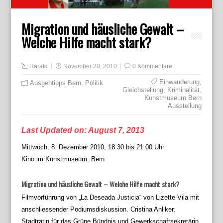
Migration und häusliche Gewalt –
Welche Hilfe macht stark?
Harald
November 20, 2010
0 Kommentare
Einwanderung
,
Ausgehtipps Bern
,
Politik
Gleichstellung
,
Kriminalität
,
Kunstmuseum Bern
Ausstellung
Last Updated on: August 7, 2013
Mittwoch, 8. Dezember 2010, 18.30 bis 21.00 Uhr
Kino im Kunstmuseum, Bern
Migration und häusliche Gewalt – Welche Hilfe macht stark?
Filmvorführung von „La Deseada Justicia“ von Lizette Vila mit
anschliessender Podiumsdiskussion. Cristina Anliker,
Stadträtin für das Grüne Bündnis und Gewerkschaftsekretärin