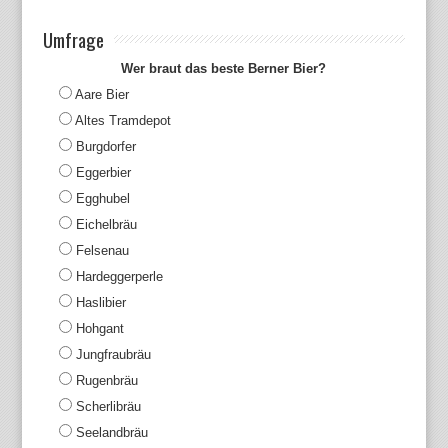
Umfrage
Wer braut das beste Berner Bier?
Aare Bier
Altes Tramdepot
Burgdorfer
Eggerbier
Egghubel
Eichelbräu
Felsenau
Hardeggerperle
Haslibier
Hohgant
Jungfraubräu
Rugenbräu
Scherlibräu
Seelandbräu