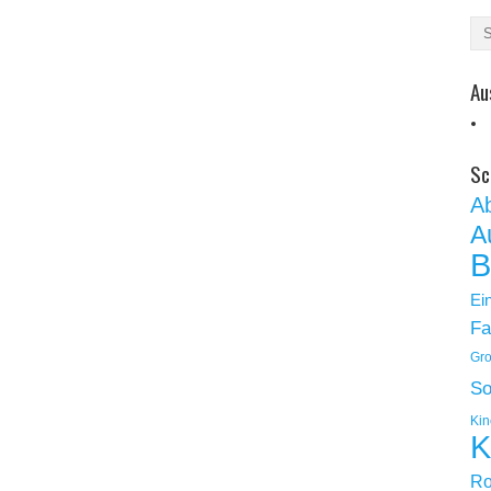
Au
Sc
A
A
B
Ei
Fa
Gro
So
Kin
K
Ro