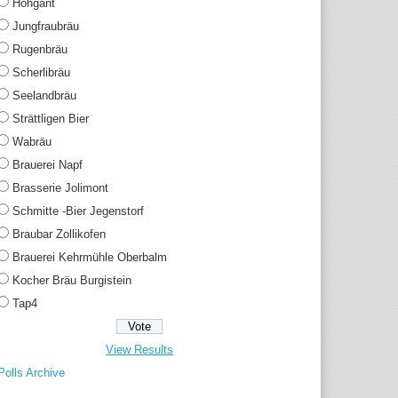
Hohgant
Jungfraubräu
Rugenbräu
Scherlibräu
Seelandbräu
Strättligen Bier
Wabräu
Brauerei Napf
Brasserie Jolimont
Schmitte -Bier Jegenstorf
Braubar Zollikofen
Brauerei Kehrmühle Oberbalm
Kocher Bräu Burgistein
Tap4
View Results
Polls Archive