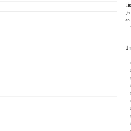
Li
„Hu
en
—
Um