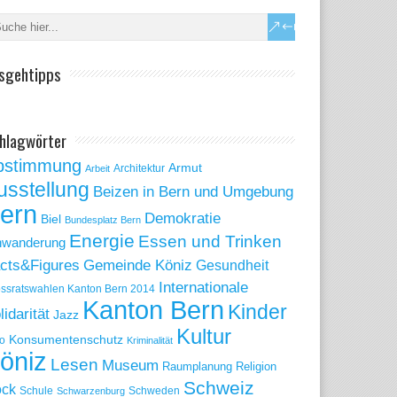
sgehtipps
hlagwörter
bstimmung
Armut
Arbeit
Architektur
usstellung
Beizen in Bern und Umgebung
ern
Demokratie
Biel
Bundesplatz Bern
Energie
Essen und Trinken
nwanderung
Gemeinde Köniz
cts&Figures
Gesundheit
Internationale
ssratswahlen Kanton Bern 2014
Kanton Bern
Kinder
lidarität
Jazz
Kultur
Konsumentenschutz
o
Kriminalität
öniz
Lesen
Museum
Raumplanung
Religion
Schweiz
ck
Schule
Schweden
Schwarzenburg