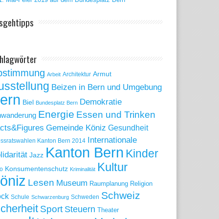
sgehtipps
hlagwörter
bstimmung
Armut
Arbeit
Architektur
usstellung
Beizen in Bern und Umgebung
ern
Demokratie
Biel
Bundesplatz Bern
Energie
Essen und Trinken
nwanderung
Gemeinde Köniz
cts&Figures
Gesundheit
Internationale
ssratswahlen Kanton Bern 2014
Kanton Bern
Kinder
lidarität
Jazz
Kultur
Konsumentenschutz
o
Kriminalität
öniz
Lesen
Museum
Raumplanung
Religion
Schweiz
ck
Schule
Schweden
Schwarzenburg
icherheit
Sport
Steuern
Theater