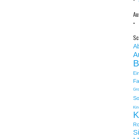
Au
Sc
A
A
B
Ei
Fa
Gro
So
Kin
K
Ro
S