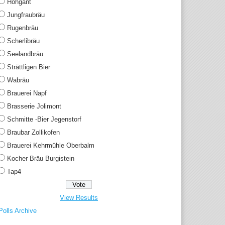
Hohgant
Jungfraubräu
Rugenbräu
Scherlibräu
Seelandbräu
Strättligen Bier
Wabräu
Brauerei Napf
Brasserie Jolimont
Schmitte -Bier Jegenstorf
Braubar Zollikofen
Brauerei Kehrmühle Oberbalm
Kocher Bräu Burgistein
Tap4
View Results
Polls Archive