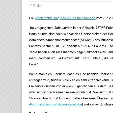
Politik
Die
Medienmitteilung des Amtes für Strassen
vom 8.2.201
„Im vergangenen Jahr wurden in der Schweiz 78’986 Führ
Hauptgründe sind nach wie vor das Überschreiten der Hö
Administrativmassnahmenregister (ADMAS) des Bundesam
Fahrens nahmen um 1,2 Prozent auf 35’427 Fälle zu – so 
Jahre haben auch Massnahmen gegen alkoholisierte Lenk
mehr) nahmen um 5,4 Prozent auf 18’371 Fälle zu, die Ve
Fälle.“
Wenn man sich überlegt, dass es eine happige Überschre
entzogen wird, finde ich die Zahlen sehr errschreckend. 
Freizeitvergnügen von einigen Jugendlichen aus dem Balk
offensichtlich in breiten Kreisen populär ist. Vielleicht
Strassen Recht und Ordnung mittels besserer Überwachu
Abschnittsgeschwindigkeitskontrolle
) wirksamer durchges