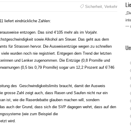
Li
Sicherheit
,
Verkehr
„Di
int
1 liefert eindrückliche Zahlen:
—
erausweise entzogen. Das sind 4’105 mehr als im Vorjahr.
chstgeschwindigkeit sowie Alkohol am Steuer. Das geht aus dem
Um
ts für Strassen hervor. Die Ausweisentzüge wegen zu schnellen
viele wurden noch nie registriert. Entgegen dem Trend der letzten
erinnen und Lenker zugenommen. Die Entzüge (0,8 Promille und
rwarnungen (0,5 bis 0,79 Promille) sogar um 12,2 Prozent auf 6’746
itung des Geschwindigkeitslimits braucht, damit der Ausweis
Die grosse Zahl zeigt auch, dass Rasen und Saufen nicht nur ein
an ist, wie die Raserdebatte glauben machen will, sondern
 ist das auch der Grund, dass sich die SVP dagegen wehrt, dass auf den
ngssysteme (wie zum Beispiel die
etzt wird.