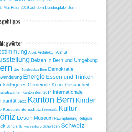
1. Mai-Feier 2019 auf dem Bundesplatz Bern
sgehtipps
hlagwörter
bstimmung
Armut
Arbeit
Architektur
usstellung
Beizen in Bern und Umgebung
ern
Demokratie
Biel
Bundesplatz Bern
Energie
Essen und Trinken
nwanderung
Gemeinde Köniz
cts&Figures
Gesundheit
Internationale
ssratswahlen Kanton Bern 2014
Kanton Bern
Kinder
lidarität
Jazz
Kultur
Konsumentenschutz
o
Kriminalität
öniz
Lesen
Museum
Raumplanung
Religion
Schweiz
ck
Schule
Schweden
Schwarzenburg