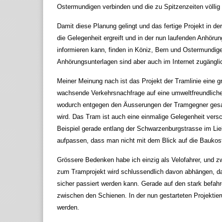
Ostermundigen verbinden und die zu Spitzenzeiten völlig ü
Damit diese Planung gelingt und das fertige Projekt in de
die Gelegenheit ergreift und in der nun laufenden Anhör
informieren kann, finden in Köniz, Bern und Ostermundige
Anhörungsunterlagen sind aber auch im Internet zugängli
Meiner Meinung nach ist das Projekt der Tramlinie eine 
wachsende Verkehrsnachfrage auf eine umweltfreundliche
wodurch entgegen den Äusserungen der Tramgegner gesam
wird. Das Tram ist auch eine einmalige Gelegenheit vers
Beispiel gerade entlang der Schwarzenburgstrasse im Lieb
aufpassen, dass man nicht mit dem Blick auf die Baukost
Grössere Bedenken habe ich einzig als Velofahrer, und z
zum Tramprojekt wird schlussendlich davon abhängen, da
sicher passiert werden kann. Gerade auf den stark befah
zwischen den Schienen. In der nun gestarteten Projekti
werden.