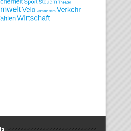
icherheit
Sport
Steuern
Theater
mwelt
Velo
Verkehr
Velotour Bern
Wirtschaft
ahlen
ta