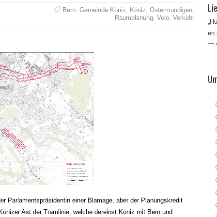
Li
Bern
,
Gemeinde Köniz
,
Köniz
,
Ostermundigen
,
Raumplanung
,
Velo
,
Verkehr
„Hu
en
—
Um
r Parlamentspräsidentin einer Blamage, aber der Planungskredit
önizer Ast der Tramlinie, welche dereinst Köniz mit Bern und