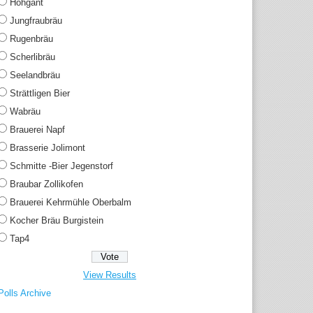
Hohgant
Jungfraubräu
Rugenbräu
Scherlibräu
Seelandbräu
Strättligen Bier
Wabräu
Brauerei Napf
Brasserie Jolimont
Schmitte -Bier Jegenstorf
Braubar Zollikofen
Brauerei Kehrmühle Oberbalm
Kocher Bräu Burgistein
Tap4
View Results
Polls Archive