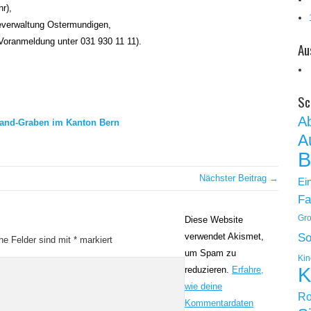
r),
everwaltung Ostermundigen,
Voranmeldung unter 031 930 11 11).
Au
Sc
A
Land-Graben im Kanton Bern
A
B
Nächster Beitrag →
Ei
Fa
Gro
Diese Website
verwendet Akismet,
So
che Felder sind mit
*
markiert
um Spam zu
Kin
K
reduzieren.
Erfahre,
wie deine
Ro
Kommentardaten