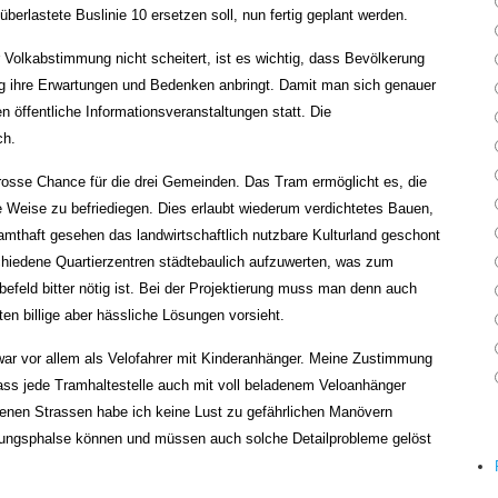
berlastete Buslinie 10 ersetzen soll, nun fertig geplant werden.
r Volkabstimmung nicht scheitert, ist es wichtig, dass Bevölkerung
ung ihre Erwartungen und Bedenken anbringt. Damit man sich genauer
n öffentliche Informationsveranstaltungen statt. Die
ch.
grosse Chance für die drei Gemeinden. Das Tram ermöglicht es, die
 Weise zu befriediegen. Dies erlaubt wiederum verdichtetes Bauen,
thaft gesehen das landwirtschaftlich nutzbare Kulturland geschont
chiedene Quartierzentren städtebaulich aufzuwerten, was zum
efeld bitter nötig ist. Bei der Projektierung muss man denn auch
en billige aber hässliche Lösungen vorsieht.
war vor allem als Velofahrer mit Kinderanhänger. Meine Zustimmung
ss jede Tramhaltestelle auch mit voll beladenem Veloanhänger
renen Strassen habe ich keine Lust zu gefährlichen Manövern
erungsphalse können und müssen auch solche Detailprobleme gelöst