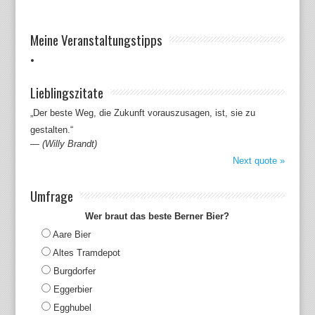
Meine Veranstaltungstipps
Lieblingszitate
„Der beste Weg, die Zukunft vorauszusagen, ist, sie zu
gestalten.“
—
(Willy Brandt)
Next quote »
Umfrage
Wer braut das beste Berner Bier?
Aare Bier
Altes Tramdepot
Burgdorfer
Eggerbier
Egghubel