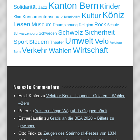
Kanton Bern
Kinder
Solidarität
Jazz
Köniz
Kultur
Konsumentenschutz
Kino
Kriminalität
Lesen
Museum
Rock
Raumplanung
Religion
Schule
Sicherheit
Schweiz
Schweden
Schwarzenburg
Umwelt
Velo
Sport
Steuern
Theater
Velotour
Wirtschaft
Verkehr
Wahlen
Bern
Neueste Kommentare
Heidi Kipfer
zu
Velotour Bern – Laupen – Golaten – Wohlen
–Bern
Peter
zu
’s isch e länge Wäg uf ds Guggershörnli
EstherJauslin
zu
Gratis an die BEA 2020 – Billets zu
gewinnen
Otto Frick
zu
Zeugen des Steinhölzli-Festes von 1834