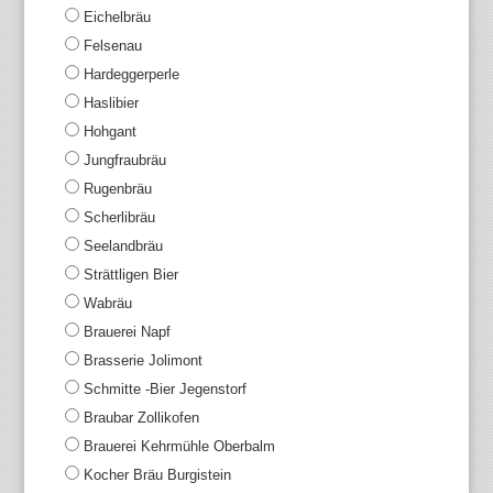
Eichelbräu
Felsenau
Hardeggerperle
Haslibier
Hohgant
Jungfraubräu
Rugenbräu
Scherlibräu
Seelandbräu
Strättligen Bier
Wabräu
Brauerei Napf
Brasserie Jolimont
Schmitte -Bier Jegenstorf
Braubar Zollikofen
Brauerei Kehrmühle Oberbalm
Kocher Bräu Burgistein