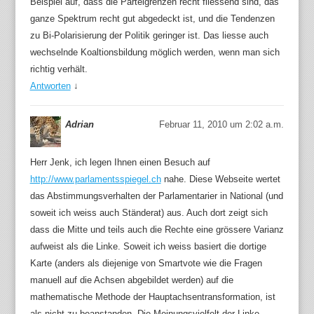
Beispiel auf, dass die Parteigrenzen recht fliessend sind, das
ganze Spektrum recht gut abgedeckt ist, und die Tendenzen
zu Bi-Polarisierung der Politik geringer ist. Das liesse auch
wechselnde Koaltionsbildung möglich werden, wenn man sich
richtig verhält.
Antworten
↓
Adrian
Februar 11, 2010 um 2:02 a.m.
Herr Jenk, ich legen Ihnen einen Besuch auf
http://www.parlamentsspiegel.ch
nahe. Diese Webseite wertet
das Abstimmungsverhalten der Parlamentarier in National (und
soweit ich weiss auch Ständerat) aus. Auch dort zeigt sich
dass die Mitte und teils auch die Rechte eine grössere Varianz
aufweist als die Linke. Soweit ich weiss basiert die dortige
Karte (anders als diejenige von Smartvote wie die Fragen
manuell auf die Achsen abgebildet werden) auf die
mathematische Methode der Hauptachsentransformation, ist
als nicht zu beanstanden. Die Meinungsvielfelt der Linke