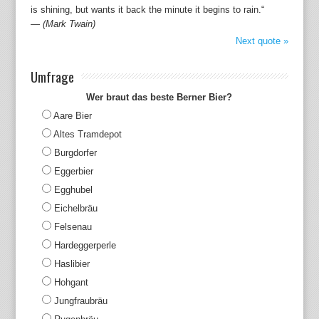
is shining, but wants it back the minute it begins to rain.“
—
(Mark Twain)
Next quote »
Umfrage
Wer braut das beste Berner Bier?
Aare Bier
Altes Tramdepot
Burgdorfer
Eggerbier
Egghubel
Eichelbräu
Felsenau
Hardeggerperle
Haslibier
Hohgant
Jungfraubräu