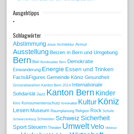
Ausgehtipps
Schlagwörter
Abstimmung
Armut
Arbeit
Architektur
Ausstellung
Beizen in Bern und Umgebung
Bern
Demokratie
Biel
Bundesplatz Bern
Energie
Essen und Trinken
Einwanderung
Gemeinde Köniz
Facts&Figures
Gesundheit
Internationale
Grossratswahlen Kanton Bern 2014
Kanton Bern
Kinder
Solidarität
Jazz
Köniz
Kultur
Konsumentenschutz
Kino
Kriminalität
Lesen
Museum
Rock
Raumplanung
Religion
Schule
Sicherheit
Schweiz
Schweden
Schwarzenburg
Umwelt
Velo
Sport
Steuern
Theater
Velotour