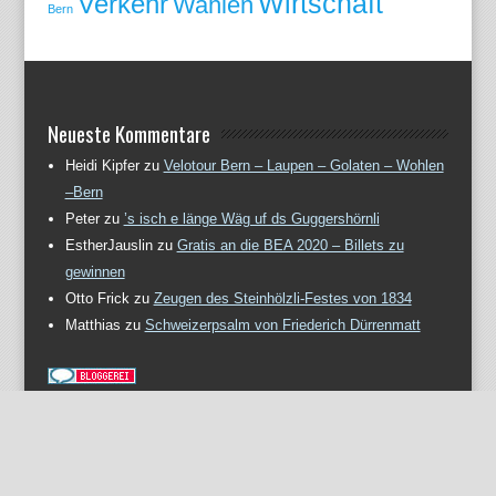
Wirtschaft
Verkehr
Wahlen
Bern
Neueste Kommentare
Heidi Kipfer
zu
Velotour Bern – Laupen – Golaten – Wohlen
–Bern
Peter
zu
’s isch e länge Wäg uf ds Guggershörnli
EstherJauslin
zu
Gratis an die BEA 2020 – Billets zu
gewinnen
Otto Frick
zu
Zeugen des Steinhölzli-Festes von 1834
Matthias
zu
Schweizerpsalm von Friederich Dürrenmatt
Meta
Anmelden
Eintrags-Feed