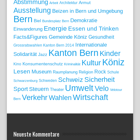
Abstimmung
Armut
Arbeit
Architektur
Ausstellung
Beizen in Bern und Umgebung
Bern
Demokratie
Biel
Bundesplatz Bern
Energie
Essen und Trinken
Einwanderung
Gemeinde Köniz
Facts&Figures
Gesundheit
Internationale
Grossratswahlen Kanton Bern 2014
Kanton Bern
Kinder
Solidarität
Jazz
Köniz
Kultur
Konsumentenschutz
Kino
Kriminalität
Lesen
Museum
Rock
Raumplanung
Religion
Schule
Sicherheit
Schweiz
Schweden
Schwarzenburg
Umwelt
Velo
Sport
Steuern
Theater
Velotour
Wirtschaft
Verkehr
Wahlen
Bern
Neueste Kommentare