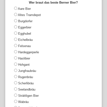
Wer braut das beste Berner Bier?
Aare Bier
Altes Tramdepot
Burgdorfer
Eggerbier
Egghubel
Eichelbräu
Felsenau
Hardeggerperle
Haslibier
Hohgant
Jungfraubräu
Rugenbräu
Scherlibräu
Seelandbräu
Strättligen Bier
Wabräu