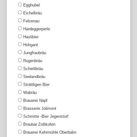
Egghubel
Eichelbräu
Felsenau
Hardeggerperle
Haslibier
Hohgant
Jungfraubräu
Rugenbräu
Scherlibräu
Seelandbräu
Strättligen Bier
Wabräu
Brauerei Napf
Brasserie Jolimont
Schmitte -Bier Jegenstorf
Braubar Zollikofen
Brauerei Kehrmühle Oberbalm