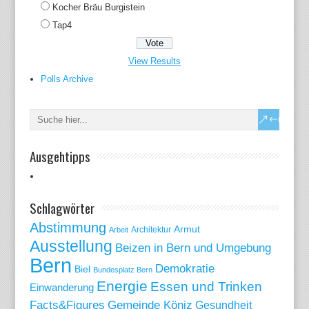
Kocher Bräu Burgistein
Tap4
View Results
Polls Archive
Ausgehtipps
Schlagwörter
Abstimmung
Armut
Arbeit
Architektur
Ausstellung
Beizen in Bern und Umgebung
Bern
Demokratie
Biel
Bundesplatz Bern
Energie
Essen und Trinken
Einwanderung
Gemeinde Köniz
Facts&Figures
Gesundheit