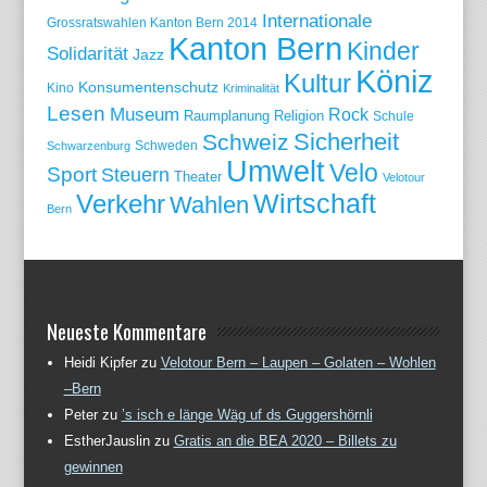
Internationale
Grossratswahlen Kanton Bern 2014
Kanton Bern
Kinder
Solidarität
Jazz
Köniz
Kultur
Konsumentenschutz
Kino
Kriminalität
Lesen
Museum
Rock
Raumplanung
Religion
Schule
Sicherheit
Schweiz
Schweden
Schwarzenburg
Umwelt
Velo
Sport
Steuern
Theater
Velotour
Wirtschaft
Verkehr
Wahlen
Bern
Neueste Kommentare
Heidi Kipfer
zu
Velotour Bern – Laupen – Golaten – Wohlen
–Bern
Peter
zu
’s isch e länge Wäg uf ds Guggershörnli
EstherJauslin
zu
Gratis an die BEA 2020 – Billets zu
gewinnen