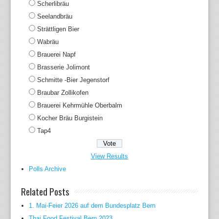
Scherlibräu
Seelandbräu
Strättligen Bier
Wabräu
Brauerei Napf
Brasserie Jolimont
Schmitte -Bier Jegenstorf
Braubar Zollikofen
Brauerei Kehrmühle Oberbalm
Kocher Bräu Burgistein
Tap4
View Results
Polls Archive
Related Posts
1. Mai-Feier 2026 auf dem Bundesplatz Bern
Thai Food Festival Bern 2023