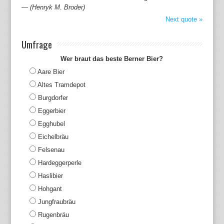
—
(Henryk M. Broder)
Next quote »
Umfrage
Wer braut das beste Berner Bier?
Aare Bier
Altes Tramdepot
Burgdorfer
Eggerbier
Egghubel
Eichelbräu
Felsenau
Hardeggerperle
Haslibier
Hohgant
Jungfraubräu
Rugenbräu