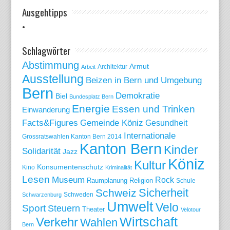
Ausgehtipps
Schlagwörter
Abstimmung
Armut
Arbeit
Architektur
Ausstellung
Beizen in Bern und Umgebung
Bern
Demokratie
Biel
Bundesplatz Bern
Energie
Essen und Trinken
Einwanderung
Gemeinde Köniz
Facts&Figures
Gesundheit
Internationale
Grossratswahlen Kanton Bern 2014
Kanton Bern
Kinder
Solidarität
Jazz
Köniz
Kultur
Konsumentenschutz
Kino
Kriminalität
Lesen
Museum
Rock
Raumplanung
Religion
Schule
Sicherheit
Schweiz
Schweden
Schwarzenburg
Umwelt
Velo
Sport
Steuern
Theater
Velotour
Wirtschaft
Verkehr
Wahlen
Bern