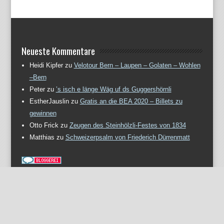
Neueste Kommentare
Heidi Kipfer
zu
Velotour Bern – Laupen – Golaten – Wohlen
–Bern
Peter
zu
’s isch e länge Wäg uf ds Guggershörnli
EstherJauslin
zu
Gratis an die BEA 2020 – Billets zu
gewinnen
Otto Frick
zu
Zeugen des Steinhölzli-Festes von 1834
Matthias
zu
Schweizerpsalm von Friederich Dürrenmatt
Meta
Anmelden
Eintrags-Feed
Kommentar-Feed