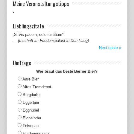
Meine Veranstaltungstipps
Lieblingszitate
„Si vis pacem, cole iustitiam“
—
(Inschrift im Friedenspalast in Den Haag)
Next quote »
Umfrage
Wer braut das beste Berner Bier?
Aare Bier
Altes Tramdepot
Burgdorfer
Eggerbier
Egghubel
Eichelbräu
Felsenau
Hardeggerperle