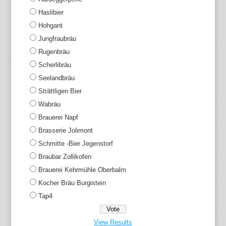
Haslibier
Hohgant
Jungfraubräu
Rugenbräu
Scherlibräu
Seelandbräu
Strättligen Bier
Wabräu
Brauerei Napf
Brasserie Jolimont
Schmitte -Bier Jegenstorf
Braubar Zollikofen
Brauerei Kehrmühle Oberbalm
Kocher Bräu Burgistein
Tap4
View Results