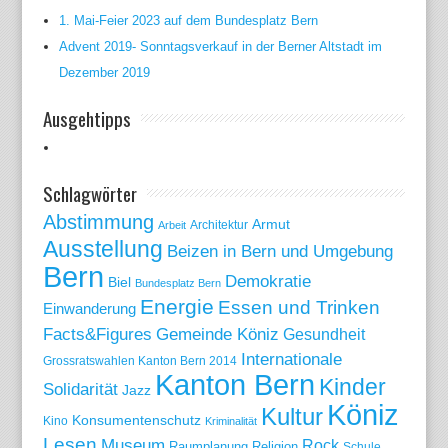
1. Mai-Feier 2023 auf dem Bundesplatz Bern
Advent 2019- Sonntagsverkauf in der Berner Altstadt im
Dezember 2019
Ausgehtipps
Schlagwörter
Abstimmung
Armut
Arbeit
Architektur
Ausstellung
Beizen in Bern und Umgebung
Bern
Demokratie
Biel
Bundesplatz Bern
Energie
Essen und Trinken
Einwanderung
Gemeinde Köniz
Facts&Figures
Gesundheit
Internationale
Grossratswahlen Kanton Bern 2014
Kanton Bern
Kinder
Solidarität
Jazz
Köniz
Kultur
Konsumentenschutz
Kino
Kriminalität
Lesen
Museum
Rock
Raumplanung
Religion
Schule