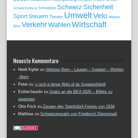
Sicherheit
Schweiz
Schweden
Schwarzenburg
Umwelt
Velo
Sport
Steuern
Theater
Velotour
Wirtschaft
Verkehr
Wahlen
Bern
Neueste Kommentare
Heidi Kipfer
zu
Velotour Bern – Laupen – Golaten – Wohlen
–Bern
Peter
zu
’s isch e länge Wäg uf ds Guggershörnli
EstherJauslin
zu
Gratis an die BEA 2020 – Billets zu
gewinnen
Otto Frick
zu
Zeugen des Steinhölzli-Festes von 1834
Matthias
zu
Schweizerpsalm von Friederich Dürrenmatt