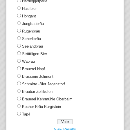
Hardeggerperle
Haslibier
Hohgant
Jungfraubräu
Rugenbräu
Scherlibräu
Seelandbräu
Strättligen Bier
Wabräu
Brauerei Napf
Brasserie Jolimont
Schmitte -Bier Jegenstorf
Braubar Zollikofen
Brauerei Kehrmühle Oberbalm
Kocher Bräu Burgistein
Tap4
View Results