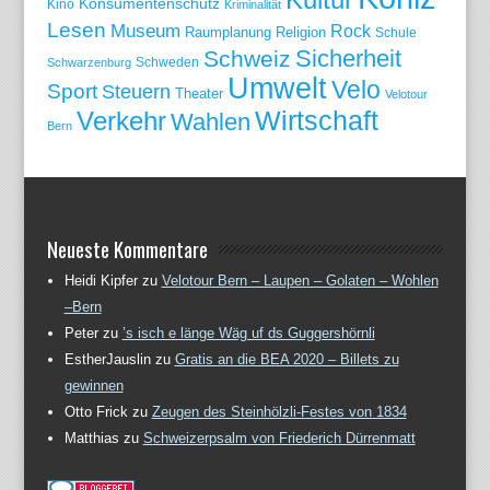
Konsumentenschutz
Kino
Kriminalität
Lesen
Museum
Rock
Raumplanung
Religion
Schule
Sicherheit
Schweiz
Schweden
Schwarzenburg
Umwelt
Velo
Sport
Steuern
Theater
Velotour
Wirtschaft
Verkehr
Wahlen
Bern
Neueste Kommentare
Heidi Kipfer
zu
Velotour Bern – Laupen – Golaten – Wohlen
–Bern
Peter
zu
’s isch e länge Wäg uf ds Guggershörnli
EstherJauslin
zu
Gratis an die BEA 2020 – Billets zu
gewinnen
Otto Frick
zu
Zeugen des Steinhölzli-Festes von 1834
Matthias
zu
Schweizerpsalm von Friederich Dürrenmatt