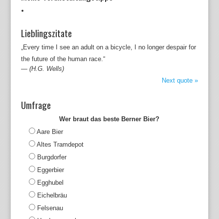
Lieblingszitate
„Every time I see an adult on a bicycle, I no longer despair for
the future of the human race.“
—
(H.G. Wells)
Next quote »
Umfrage
Wer braut das beste Berner Bier?
Aare Bier
Altes Tramdepot
Burgdorfer
Eggerbier
Egghubel
Eichelbräu
Felsenau